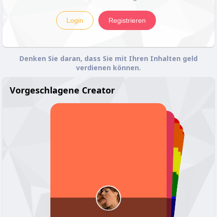
Login
Registrieren
Denken Sie daran, dass Sie mit Ihren Inhalten geld
verdienen können.
Vorgeschlagene Creator
Dan Hoppe
WlvdUmNqeFZNDbVVmslyh
Leroy Conroy MD