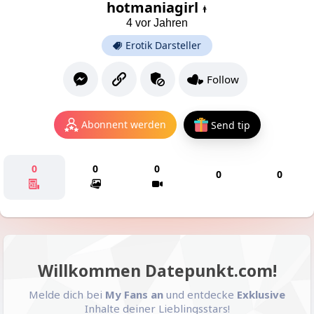
hotmaniagirl
4 vor Jahren
Erotik Darsteller
Follow
Abonnent werden
Send tip
0
0
0
0
0
Willkommen Datepunkt.com!
Melde dich bei
My Fans an
und entdecke
Exklusive
Inhalte deiner Lieblingsstars!