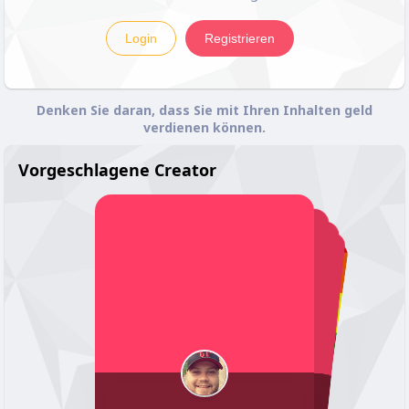
Login
Registrieren
Denken Sie daran, dass Sie mit Ihren Inhalten geld
verdienen können.
Vorgeschlagene Creator
QMJxICxrqvwmglaReTXfz
Michael Schmitz
Jungerbonnsucht