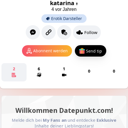
katarina
4 vor Jahren
Erotik Darsteller
Follow
Abonnent werden
Send tip
2
6
1
0
0
Willkommen Datepunkt.com!
Melde dich bei
My Fans an
und entdecke
Exklusive
Inhalte deiner Lieblingsstars!