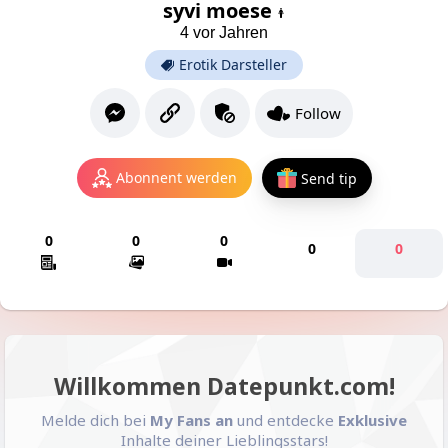
syvi moese
4 vor Jahren
Erotik Darsteller
Follow
Abonnent werden
Send tip
0
0
0
0
0
Willkommen Datepunkt.com!
Melde dich bei
My Fans an
und entdecke
Exklusive
Inhalte deiner Lieblingsstars!