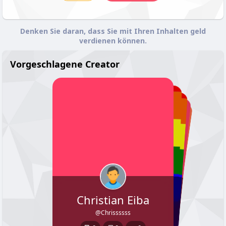
Denken Sie daran, dass Sie mit Ihren Inhalten geld
verdienen können.
Vorgeschlagene Creator
Nichen2766
Mike Grote
Piercingpussi
Shiva
Christian Eiba
@nichen2766
@Bsloewe1975
@piercingpussi
@Shiva
0
0
@Chrissssss
0
0
0
0
0
0
0
0
0
0