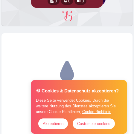
0
0
0
🍪 Cookies & Datenschutz akzeptieren?
Diese Seite verwendet Cookies. Durch die
weitere Nutzung des Dienstes akzeptieren Sie
unsere Cookie-Richtlinien,
Cookie-Richtlinie
Akzeptieren
Customize cookies